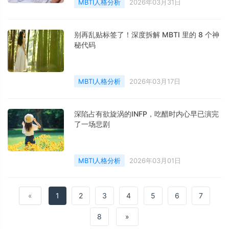
MBTI人格分析
2026年03月31日
别再乱贴标签了！深度拆解 MBTI 里的 8 个神
秘代码
MBTI人格分析
2026年03月17日
深陷占有欲旋涡的INFP，吃醋时内心早已演完
了一场悲剧
MBTI人格分析
2026年03月01日
«
1
2
3
4
5
6
7
8
»